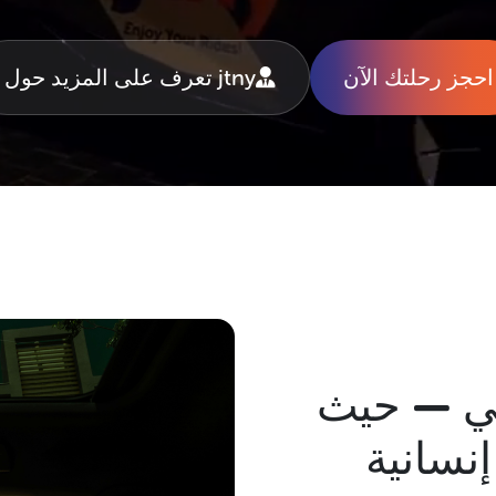
احجز رحلتك الآن
jtny تعرف على المزيد حول
ني — حيث
إنسانية