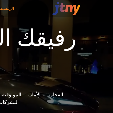
الرئيسية
رفيقك ا
الفخامة — الأمان — الموثوقية ف
للشركات، يقدم jtny تجربة سفر متميزة 