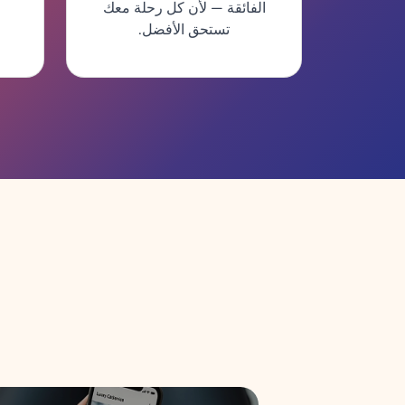
الفائقة — لأن كل رحلة معك
تستحق الأفضل.